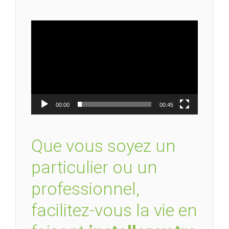
Lecteur
vidéo
00:00
00:45
Que vous soyez un
particulier ou un
professionnel,
facilitez-vous la vie en